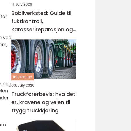
11. July 2026
Bobilverksted: Guide til
 for
fuktkontroll,
karosserireparasjon og
teknisk vedlikehold
e ved
dem,
inspiration
re og
09. July 2026
elen
Truckførerbevis: hva det
ader
er, kravene og veien til
trygg truckkjøring
som