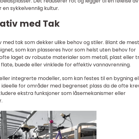
rbeidsplasser. Det reduserer rot og legger til en følelse av
en sykkelvennlig kultur.
tativ med Tak
iv med tak som dekker ulike behov og stiler. Blant de mes
ignet, som kan plasseres hvor som helst uten behov for
ofte laget av robuste materialer som metall, plast eller t
flate, buede eller vinklede for effektiv vannavrenning.
ler integrerte modeller, som kan festes til en bygning el
er ideelle for områder med begrenset plass da de ofte kre
kludere ekstra funksjoner som låsemekanismer eller
r.