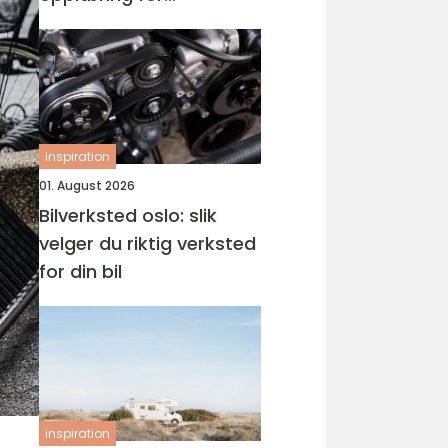
førerkortet
inspiration
01. August 2026
Bilverksted oslo: slik
velger du riktig verksted
for din bil
inspiration