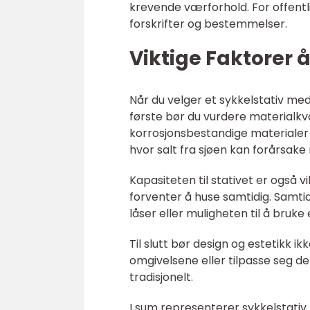
krevende værforhold. For offent
forskrifter og bestemmelser.
Viktige Faktorer 
Når du velger et sykkelstativ med 
første bør du vurdere materialkva
korrosjonsbestandige materialer
hvor salt fra sjøen kan forårsake 
Kapasiteten til stativet er også vik
forventer å huse samtidig. Samti
låser eller muligheten til å bruke
Til slutt bør design og estetikk i
omgivelsene eller tilpasse seg de
tradisjonelt.
I sum representerer sykkelstativ