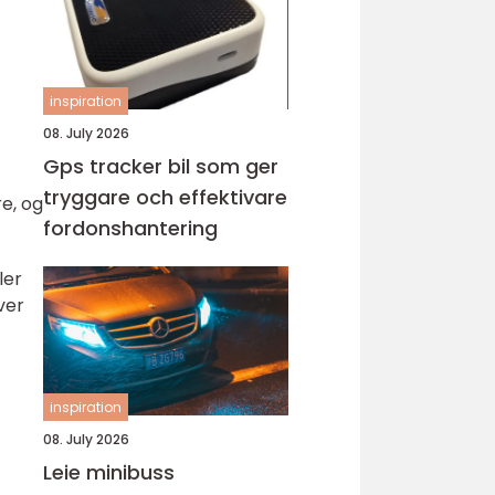
inspiration
08. July 2026
t
Gps tracker bil som ger
tryggare och effektivare
re, og
fordonshantering
ler
ver
inspiration
08. July 2026
Leie minibuss