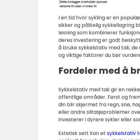
I en tid hvor sykling er en popul
sikker og pålitelig sykkellagring b
løsning som kombinerer funksjona
deres investering er godt beskyt
å bruke sykkelstativ med tak, de 
og viktige faktorer du bør vurdere
Fordeler med å b
Sykkelstativ med tak gir en rekk
offentlige områder. Først og fre
din blir skjermet fra regn, snø, h
eller andre slitasjeproblemer ove
investerer i dyrere sykler eller so
Estetisk sett kan et
sykkelstativ 