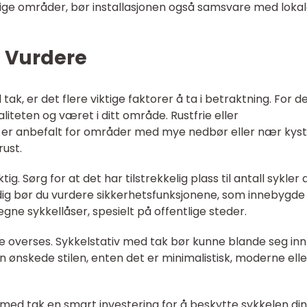
lige områder, bør installasjonen også samsvare med loka
å Vurdere
tak, er det flere viktige faktorer å ta i betraktning. For d
liteten og været i ditt område. Rustfrie eller
 er anbefalt for områder med mye nedbør eller nær kys
rust.
tig. Sørg for at det har tilstrekkelig plass til antall sykler 
dig bør du vurdere sikkerhetsfunksjonene, som innebygde
 egne sykkellåser, spesielt på offentlige steder.
kke overses. Sykkelstativ med tak bør kunne blande seg inn 
n ønskede stilen, enten det er minimalistisk, moderne elle
 med tak en smart investering for å beskytte sykkelen di