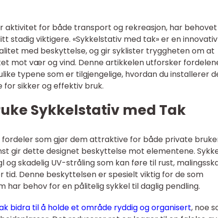
ær aktivitet for både transport og rekreasjon, har behovet
litt stadig viktigere. «Sykkelstativ med tak» er en innovativ
litet med beskyttelse, og gir syklister tryggheten om at
tet mot vær og vind. Denne artikkelen utforsker fordelen
ulike typene som er tilgjengelige, hvordan du installerer 
 for sikker og effektiv bruk.
ruke Sykkelstativ med Tak
e fordeler som gjør dem attraktive for både private bruke
mst gir dette designet beskyttelse mot elementene. Sykk
agl og skadelig UV-stråling som kan føre til rust, malingssk
r tid. Denne beskyttelsen er spesielt viktig for de som
m har behov for en pålitelig sykkel til daglig pendling.
tak bidra til å holde et område ryddig og organisert
, noe 