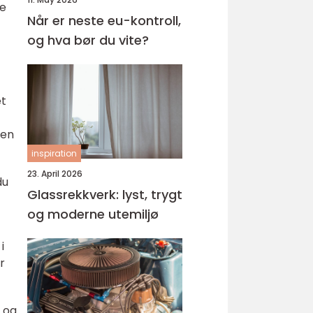
le
Når er neste eu-kontroll,
og hva bør du vite?
et
ten
inspiration
23. April 2026
du
Glassrekkverk: lyst, trygt
og moderne utemiljø
i
r
n og