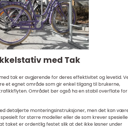
ykkelstativ med Tak
v med tak er avgjørende for deres effektivitet og levetid. V
isere et egnet område som gir enkel tilgang til brukerne,
trafikkflyten. Området bør også ha en stabil overflate for
ed detaljerte monteringsinstruksjoner, men det kan vær
 spesielt for større modeller eller de som krever spesielle
 taket er ordentlig festet slik at det ikke løsner under