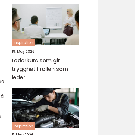
inspiration
19. May 2026
Lederkurs som gir
trygghet i rollen som
leder
ed
 å
e
inspiration
11. May 2026