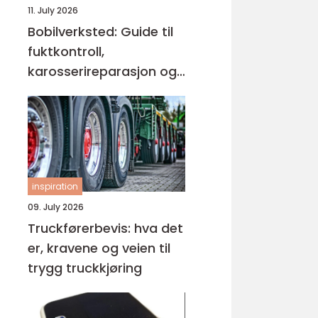
11. July 2026
Bobilverksted: Guide til
fuktkontroll,
karosserireparasjon og
teknisk vedlikehold
inspiration
09. July 2026
Truckførerbevis: hva det
er, kravene og veien til
trygg truckkjøring