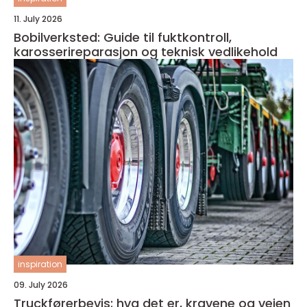
11. July 2026
Bobilverksted: Guide til fuktkontroll,
karosserireparasjon og teknisk vedlikehold
inspiration
09. July 2026
Truckførerbevis: hva det er, kravene og veien