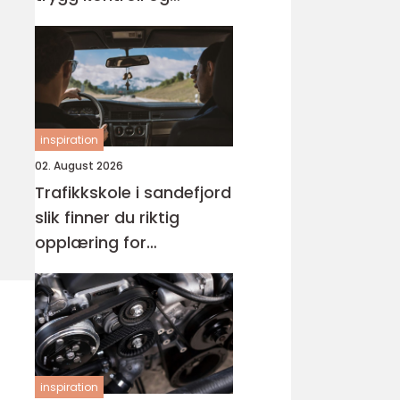
profesjonell oppfølging
av bilen
inspiration
02. August 2026
Trafikkskole i sandefjord
slik finner du riktig
opplæring for
førerkortet
inspiration