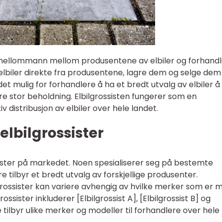
 mellommann mellom produsentene av elbiler og forhandl
lbiler direkte fra produsentene, lagre dem og selge dem
det mulig for forhandlere å ha et bredt utvalg av elbiler å 
e stor beholdning. Elbilgrossisten fungerer som en
v distribusjon av elbiler over hele landet.
 elbilgrossister
ssister på markedet. Noen spesialiserer seg på bestemte
 tilbyr et bredt utvalg av forskjellige produsenter.
ilgrossister kan variere avhengig av hvilke merker som er 
sister inkluderer [Elbilgrossist A], [Elbilgrossist B] og
ne tilbyr ulike merker og modeller til forhandlere over hele