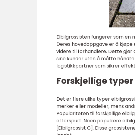
Elbilgrossisten fungerer som en
Deres hovedoppgave er å kjøpe e
videre til forhandlere. Dette gjør 
sine kunder uten å måtte håndter
logistikkpartner som sikrer effekti
Forskjellige typer
Det er flere ulike typer elbilgro
merker eller modeller, mens andre
Populariteten til forskjellige elb
etterspurt. Noen populære elbilgros
[Elbilgrossist C]. Disse grossiste