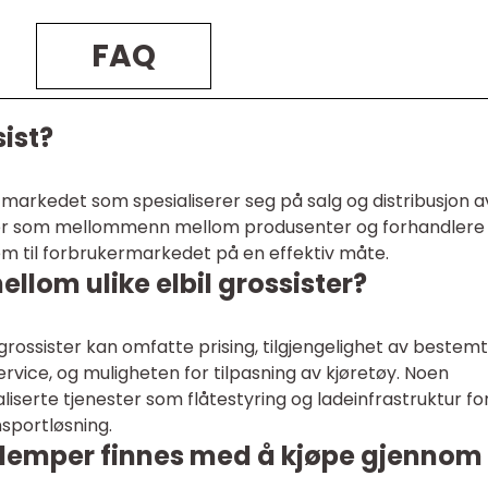
FAQ
sist?
å markedet som spesialiserer seg på salg og distribusjon a
erer som mellommenn mellom produsenter og forhandlere
em til forbrukermarkedet på en effektiv måte.
ellom ulike elbil grossister?
 grossister kan omfatte prising, tilgjengelighet av bestem
rvice, og muligheten for tilpasning av kjøretøy. Noen
aliserte tjenester som flåtestyring og ladeinfrastruktur fo
nsportløsning.
 ulemper finnes med å kjøpe gjennom