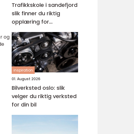
Trafikkskole i sandefjord
slik finner du riktig
opplæring for
førerkortet
er og
de
inspiration
01. August 2026
Bilverksted oslo: slik
velger du riktig verksted
for din bil