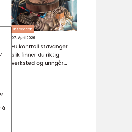
inspiration
07. April 2026
Eu kontroll stavanger
slik finner du riktig
v
verksted og unngår
overraskelser
te
r å