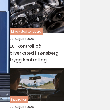
bilverksted tønsberg
08. August 2026
EU-kontroll på
bilverksted i Tønsberg –
trygg kontroll og
profesjonell oppfølging
av bilen
inspiration
02. August 2026