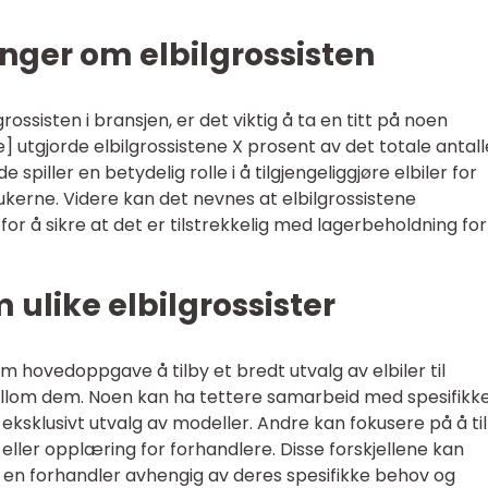
nger om elbilgrossisten
rossisten i bransjen, er det viktig å ta en titt på noen
de] utgjorde elbilgrossistene X prosent av det totale antall
 de spiller en betydelig rolle i å tilgjengeliggjøre elbiler for
kerne. Videre kan det nevnes at elbilgrossistene
 å sikre at det er tilstrekkelig med lagerbeholdning for
 ulike elbilgrossister
om hovedoppgave å tilby et bredt utvalg av elbiler til
mellom dem. Noen kan ha tettere samarbeid med spesifikk
eksklusivt utvalg av modeller. Andre kan fokusere på å ti
 eller opplæring for forhandlere. Disse forskjellene kan
or en forhandler avhengig av deres spesifikke behov og