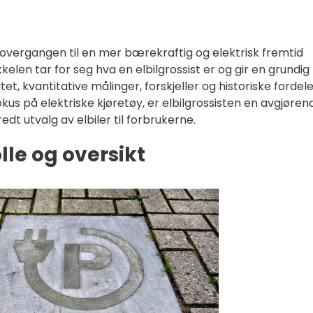
 i overgangen til en mer bærekraftig og elektrisk fremtid
kkelen tar for seg hva en elbilgrossist er og gir en grundig
tet, kvantitative målinger, forskjeller og historiske fordel
us på elektriske kjøretøy, er elbilgrossisten en avgjøren
redt utvalg av elbiler til forbrukerne.
olle og oversikt