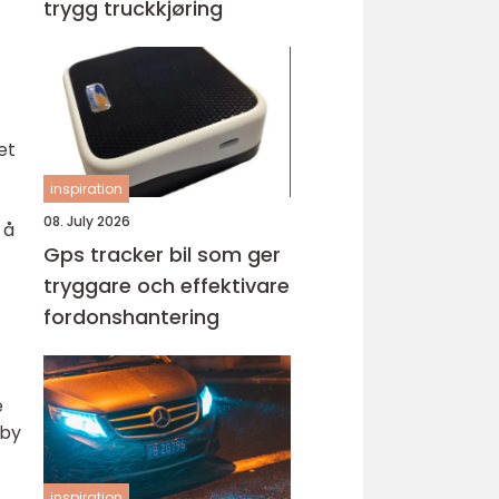
trygg truckkjøring
et
inspiration
08. July 2026
 å
Gps tracker bil som ger
tryggare och effektivare
fordonshantering
e
lby
inspiration