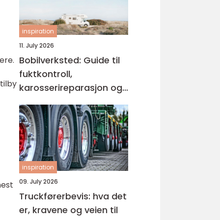
inspiration
11. July 2026
Bobilverksted: Guide til
ere.
fuktkontroll,
tilby
karosserireparasjon og
teknisk vedlikehold
inspiration
09. July 2026
mest
Truckførerbevis: hva det
er, kravene og veien til