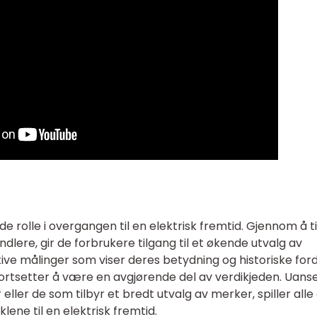
nde rolle i overgangen til en elektrisk fremtid. Gjennom å t
andlere, gir de forbrukere tilgang til et økende utvalg av
tive målinger som viser deres betydning og historiske for
fortsetter å være en avgjørende del av verdikjeden. Uans
 eller de som tilbyr et bredt utvalg av merker, spiller alle
øklene til en elektrisk fremtid.