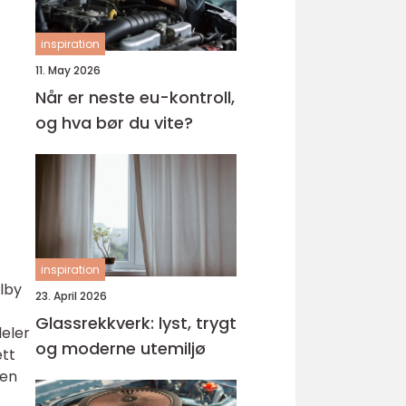
inspiration
11. May 2026
Når er neste eu-kontroll,
og hva bør du vite?
inspiration
ilby
23. April 2026
Glassrekkverk: lyst, trygt
deler
og moderne utemiljø
ett
 en