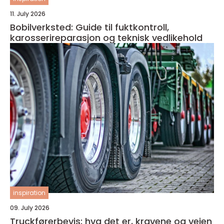
11. July 2026
Bobilverksted: Guide til fuktkontroll,
karosserireparasjon og teknisk vedlikehold
inspiration
09. July 2026
Truckførerbevis: hva det er, kravene og veien