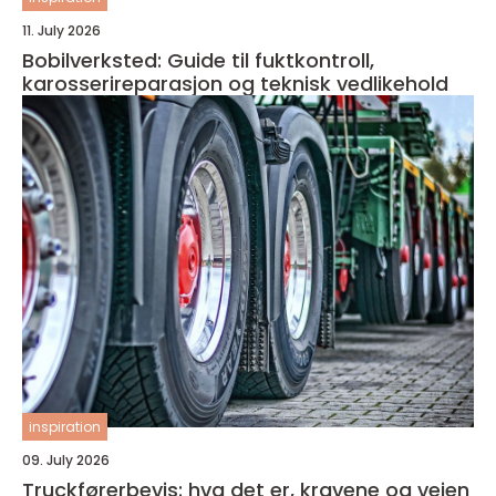
11. July 2026
Bobilverksted: Guide til fuktkontroll,
karosserireparasjon og teknisk vedlikehold
inspiration
09. July 2026
Truckførerbevis: hva det er, kravene og veien