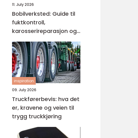
11. July 2026
Bobilverksted: Guide til
fuktkontroll,
karosserireparasjon og
teknisk vedlikehold
inspiration
09. July 2026
Truckførerbevis: hva det
er, kravene og veien til
trygg truckkjøring