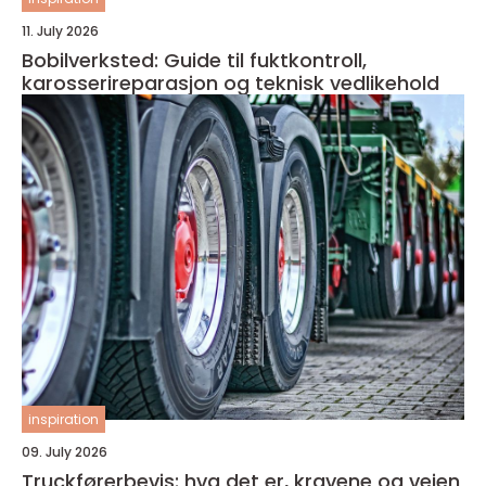
11. July 2026
Bobilverksted: Guide til fuktkontroll,
karosserireparasjon og teknisk vedlikehold
inspiration
09. July 2026
Truckførerbevis: hva det er, kravene og veien