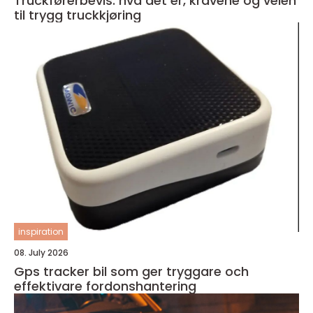
Truckførerbevis: hva det er, kravene og veien
til trygg truckkjøring
inspiration
08. July 2026
Gps tracker bil som ger tryggare och
effektivare fordonshantering